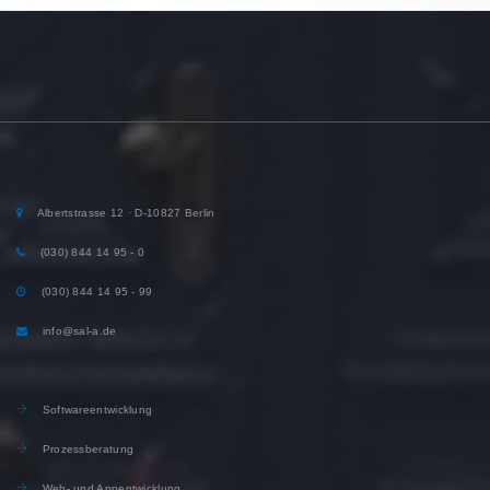
Albertstrasse 12 · D-10827 Berlin
(030) 844 14 95 - 0
(030) 844 14 95 - 99
info@sal-a.de
Softwareentwicklung
Prozessberatung
Web- und Appentwicklung