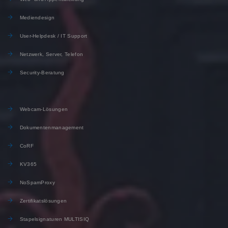
Mediendesign
User-Helpdesk / IT Support
Netzwerk, Server, Telefon
Security-Beratung
Webcam-Lösungen
Dokumentenmanagement
CoRF
KV365
NoSpamProxy
Zertifikatslösungen
Stapelsignaturen MULTISIQ