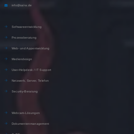
info@sal-a.de
Softwareentwicklung
Prozessberatung
Web- und Appentwicklung
Mediendesign
User-Helpdesk / IT Support
Netzwerk, Server, Telefon
Security-Beratung
Webcam-Lösungen
Dokumentenmanagement