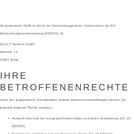
Verantwortliche Stelle im Sinne der Datenschutzgesetze, insbesondere der EU-
Datenschutzgrundverordnung (DSGVO), ist:
Sal.A iT Services GmbH
Albertstr. 12
10827 Berlin
IHRE
BETROFFENENRECHTE
Unter den angegebenen Kontaktdaten unseres Datenschutzbeauftragten können Sie
jederzeit folgende Rechte ausüben:
Auskunft über Ihre bei uns gespeicherten Daten und deren Verarbeitung (Art. 15
DSGVO),
Berichtigung unrichtiger personenbezogener Daten (Art. 16 DSGVO),