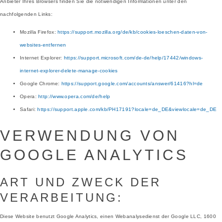
Anbieter Ihres Browsers finden Sie die notwendigen Informationen unter den
nachfolgenden Links:
Mozilla Firefox:
https://support.mozilla.org/de/kb/cookies-loeschen-daten-von-
websites-entfernen
Internet Explorer:
https://support.microsoft.com/de-de/help/17442/windows-
internet-explorer-delete-manage-cookies
Google Chrome:
https://support.google.com/accounts/answer/61416?hl=de
Opera:
http://www.opera.com/de/help
Safari:
https://support.apple.com/kb/PH17191?locale=de_DE&viewlocale=de_DE
VERWENDUNG VON
GOOGLE ANALYTICS
ART UND ZWECK DER
VERARBEITUNG:
Diese Website benutzt Google Analytics, einen Webanalysedienst der Google LLC, 1600