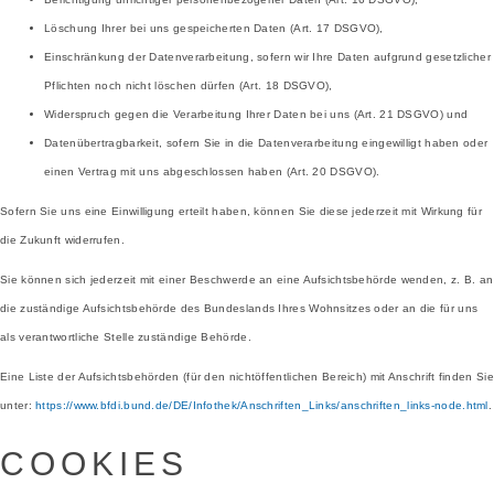
Löschung Ihrer bei uns gespeicherten Daten (Art. 17 DSGVO),
Einschränkung der Datenverarbeitung, sofern wir Ihre Daten aufgrund gesetzlicher
Pflichten noch nicht löschen dürfen (Art. 18 DSGVO),
Widerspruch gegen die Verarbeitung Ihrer Daten bei uns (Art. 21 DSGVO) und
Datenübertragbarkeit, sofern Sie in die Datenverarbeitung eingewilligt haben oder
einen Vertrag mit uns abgeschlossen haben (Art. 20 DSGVO).
Sofern Sie uns eine Einwilligung erteilt haben, können Sie diese jederzeit mit Wirkung für
die Zukunft widerrufen.
Sie können sich jederzeit mit einer Beschwerde an eine Aufsichtsbehörde wenden, z. B. an
die zuständige Aufsichtsbehörde des Bundeslands Ihres Wohnsitzes oder an die für uns
als verantwortliche Stelle zuständige Behörde.
Eine Liste der Aufsichtsbehörden (für den nichtöffentlichen Bereich) mit Anschrift finden Sie
unter:
https://www.bfdi.bund.de/DE/Infothek/Anschriften_Links/anschriften_links-node.html
.
COOKIES