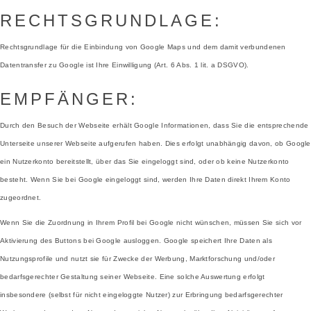
RECHTSGRUNDLAGE:
Rechtsgrundlage für die Einbindung von Google Maps und dem damit verbundenen
Datentransfer zu Google ist Ihre Einwilligung (Art. 6 Abs. 1 lit. a DSGVO).
EMPFÄNGER:
Durch den Besuch der Webseite erhält Google Informationen, dass Sie die entsprechende
Unterseite unserer Webseite aufgerufen haben. Dies erfolgt unabhängig davon, ob Google
ein Nutzerkonto bereitstellt, über das Sie eingeloggt sind, oder ob keine Nutzerkonto
besteht. Wenn Sie bei Google eingeloggt sind, werden Ihre Daten direkt Ihrem Konto
zugeordnet.
Wenn Sie die Zuordnung in Ihrem Profil bei Google nicht wünschen, müssen Sie sich vor
Aktivierung des Buttons bei Google ausloggen. Google speichert Ihre Daten als
Nutzungsprofile und nutzt sie für Zwecke der Werbung, Marktforschung und/oder
bedarfsgerechter Gestaltung seiner Webseite. Eine solche Auswertung erfolgt
insbesondere (selbst für nicht eingeloggte Nutzer) zur Erbringung bedarfsgerechter