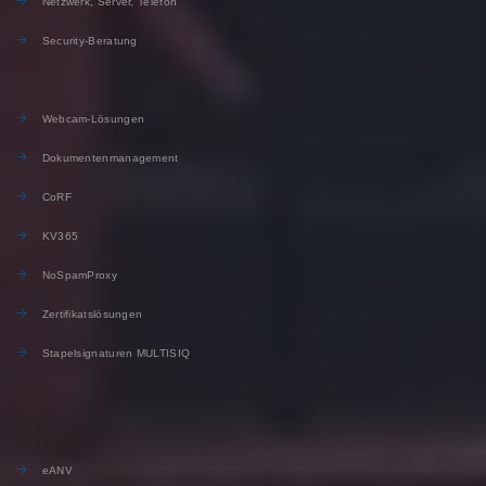
Netzwerk, Server, Telefon
Security-Beratung
Webcam-Lösungen
Dokumentenmanagement
CoRF
KV365
NoSpamProxy
Zertifikatslösungen
Stapelsignaturen MULTISIQ
eANV