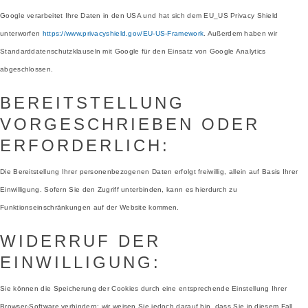
Google verarbeitet Ihre Daten in den USA und hat sich dem EU_US Privacy Shield
unterworfen
https://www.privacyshield.gov/EU-US-Framework
. Außerdem haben wir
Standarddatenschutzklauseln mit Google für den Einsatz von Google Analytics
abgeschlossen.
BEREITSTELLUNG
VORGESCHRIEBEN ODER
ERFORDERLICH:
Die Bereitstellung Ihrer personenbezogenen Daten erfolgt freiwillig, allein auf Basis Ihrer
Einwilligung. Sofern Sie den Zugriff unterbinden, kann es hierdurch zu
Funktionseinschränkungen auf der Website kommen.
WIDERRUF DER
EINWILLIGUNG:
Sie können die Speicherung der Cookies durch eine entsprechende Einstellung Ihrer
Browser-Software verhindern; wir weisen Sie jedoch darauf hin, dass Sie in diesem Fall