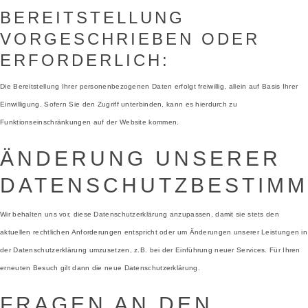
BEREITSTELLUNG
VORGESCHRIEBEN ODER
ERFORDERLICH:
Die Bereitstellung Ihrer personenbezogenen Daten erfolgt freiwillig, allein auf Basis Ihrer
Einwilligung. Sofern Sie den Zugriff unterbinden, kann es hierdurch zu
Funktionseinschränkungen auf der Website kommen.
ÄNDERUNG UNSERER
DATENSCHUTZBESTIM
Wir behalten uns vor, diese Datenschutzerklärung anzupassen, damit sie stets den
aktuellen rechtlichen Anforderungen entspricht oder um Änderungen unserer Leistungen in
der Datenschutzerklärung umzusetzen, z.B. bei der Einführung neuer Services. Für Ihren
erneuten Besuch gilt dann die neue Datenschutzerklärung.
FRAGEN AN DEN