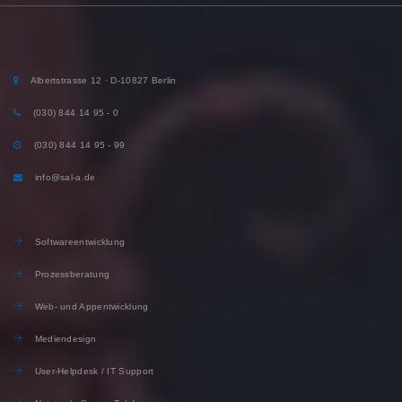
Albertstrasse 12 · D-10827 Berlin
(030) 844 14 95 - 0
(030) 844 14 95 - 99
info@sal-a.de
Softwareentwicklung
Prozessberatung
Web- und Appentwicklung
Mediendesign
User-Helpdesk / IT Support