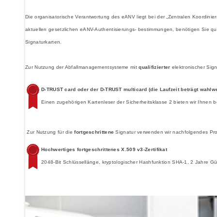
Die organisatorische Verantwortung des eANV liegt bei der „Zentralen Koordini
aktuellen gesetzlichen eANV-Authentisierungs- bestimmungen, benötigen Sie qualif
Signaturkarten.
Zur Nutzung der Abfallmanagementsysteme mit
qualifizierter
elektronischer Sign
D-TRUST card oder der D-TRUST multicard (die Laufzeit beträgt wahlwe
Einen zugehörigen Kartenleser der Sicherheitsklasse 2 bieten wir Ihnen 
Zur Nutzung für die
fortgeschrittene
Signatur verwenden wir nachfolgendes Pro
Hochwertiges fortgeschrittenes X.509 v3-Zertifikat
2048-Bit Schlüssellänge, kryptologischer Hashfunktion SHA-1, 2 Jahre 