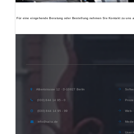
Für eine eingehende Beratung oder Bestellung nehmen Sie Kontakt zu uns a
Albertstrasse 12 · D-10827 Berlin
Softwa
(030) 844 14 95 - 0
Proze
(030) 844 14 95 - 99
Web- 
info@sal-a.de
Medie
User-H