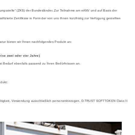
erungsstelle“ (ZKS) der Bundesländer. Zur Teilnahme am eANV und auf Basis der
izierte Zertifikate in Form der von uns Ihnen kurzfristig zur Verfügung gestellten
atur bieten wir Ihnen nachfolgendes Produkt an:
ise zwei oder vier Jahre)
bei Bedarf ebenfalls passend zu Ihren Bedürfnissen an.
dukt:
Gültigkeit, Verwendung ausschließlich personenbezogen, D-TRUST SOFTTOKEN Class II