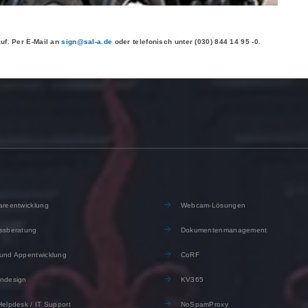
uf. Per E-Mail an
sign@sal-a.de
oder telefonisch unter (030) 844 14 95 -0.
reentwicklung
Webcam-Lösungen
ssberatung
Dokumentenmanagement
und Appentwicklung
CoRF
ndesign
KV365
elpdesk / IT Support
NoSpamProxy