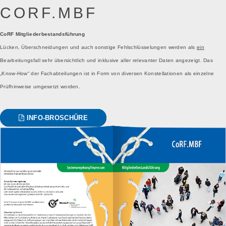
CORF.MBF
CoRF Mitgliederbestandsführung
Lücken, Überschneidungen und auch sonstige Fehlschlüsselungen werden als
ein
Bearbeitungsfall sehr übersichtlich und inklusive aller relevanter Daten angezeigt. Das
„Know-How“ der Fachabteilungen ist in Form von diversen Konstellationen als einzelne
Prüfhinweise umgesetzt worden.
INFO-BROSCHÜRE