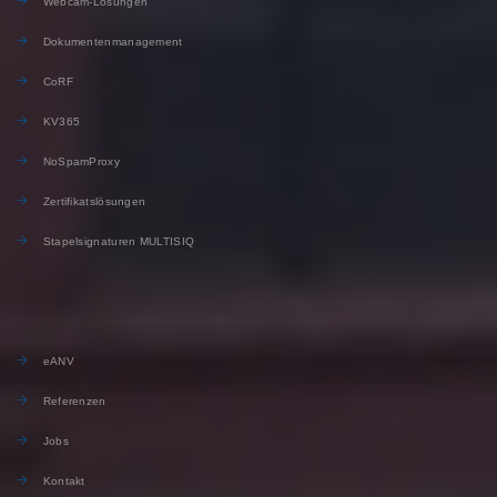
Webcam-Lösungen
Dokumentenmanagement
CoRF
KV365
NoSpamProxy
Zertifikatslösungen
Stapelsignaturen MULTISIQ
eANV
Referenzen
Jobs
Kontakt