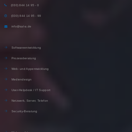
(030) 844 14 95 - 0
(030) 844 14 95 - 99
info@sal-a.de
Softwareentwicklung
Prozessberatung
Web- und Appentwicklung
Mediendesign
User-Helpdesk / IT Support
Netzwerk, Server, Telefon
Security-Beratung