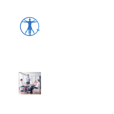
Wir freuen uns über die Entscheidung der Bertelsmann
Betriebskrankenkasse, die KV365®-APP für Ihre Versicherten-
Kommunikation zu nutzen.
KV365-APP Neukunde
Tauschen Sie sich mit unseren anderen Kundenkassen über
aktuelle Bearbeitungsweisen aus – Die Teilnahme und
Verpflegung sind wie immer kostenfrei!