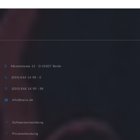
KV365-Neukunde (Web und App)
Albertstrasse 12 · D-10827 Berlin
(030) 844 14 95 - 0
(030) 844 14 95 - 99
info@sal-a.de
Softwareentwicklung
Prozessberatung