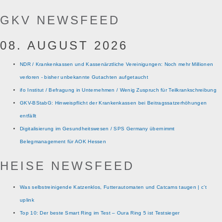
GKV NEWSFEED
08. AUGUST 2026
NDR / Krankenkassen und Kassenärztliche Vereinigungen: Noch mehr Millionen
verloren - bisher unbekannte Gutachten aufgetaucht
ifo Institut / Befragung in Unternehmen / Wenig Zuspruch für Teilkrankschreibung
GKV-BStabG: Hinweispflicht der Krankenkassen bei Beitragssatzerhöhungen
entfällt
Digitalisierung im Gesundheitswesen / SPS Germany übernimmt
Belegmanagement für AOK Hessen
HEISE NEWSFEED
Was selbstreinigende Katzenklos, Futterautomaten und Catcams taugen | c’t
uplink
Top 10: Der beste Smart Ring im Test – Oura Ring 5 ist Testsieger