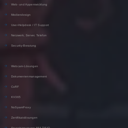
Web- und Appentwicklung
Mediendesign
User-Helpdesk / IT Support
Netzwerk, Server, Telefon
Security-Beratung
Webcam-Lösungen
Dokumentenmanagement
CoRF
KV365
NoSpamProxy
Zertifikatslösungen
Stapelsignaturen MULTISIQ