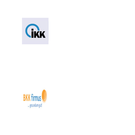
CoRF.ZvInso-Kundentreffen am 8. /9.März 2017 in Berlin
Wir begrüßen die IKK Berlin Brandenburg als neuen Kunden.
Nach erfolgreicher Einführung und Konfiguration unterstützt
CoRF die Sachbearbeitung an drei Standorten.
Neukunde
Die BKK firmus hat sich ebenfalls für KV365 im vollem
Funktionsumfang (Webportal und App) entschieden!