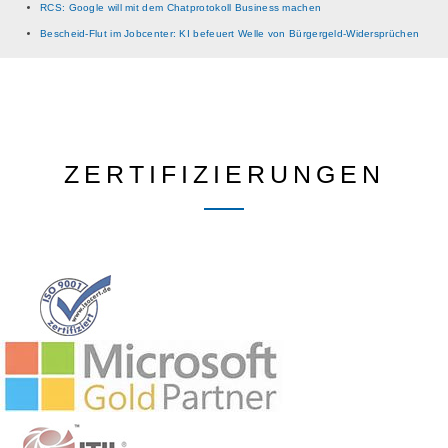
RCS: Google will mit dem Chatprotokoll Business machen
Bescheid-Flut im Jobcenter: KI befeuert Welle von Bürgergeld-Widersprüchen
ZERTIFIZIERUNGEN