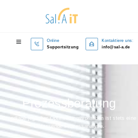
Online
Kontaktiere uns:
Supportsitzung
info@sal-a.de
Prozessberatung
Grundlage jeglicher Optimierungsvorhaben ist stets eine
umfassende Prozessanalyse.