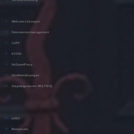
Webcam-Lösungen
Dokumentenmanagement
CoRF
KV365
NoSpamProxy
Zertifikatslösungen
Stapelsignaturen MULTISIQ
eANV
Referenzen