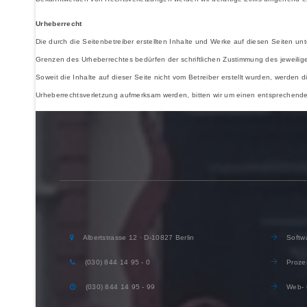
Urheberrecht
Die durch die Seitenbetreiber erstellten Inhalte und Werke auf diesen Seiten un
Grenzen des Urheberrechtes bedürfen der schriftlichen Zustimmung des jeweiligen
Soweit die Inhalte auf dieser Seite nicht vom Betreiber erstellt wurden, werden 
Urheberrechtsverletzung aufmerksam werden, bitten wir um einen entsprechend
Albertstrasse 12 · D-10827 Berlin
Softwa
(030) 844 14 95 - 0
Proze
(030) 844 14 95 - 99
Web- 