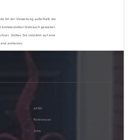
ede Art der Verwertung außerhalb der
ht kommerziellen Gebrauch gestattet.
ichnet. Sollten Sie trotzdem auf eine
hend entfernen.
eANV
Referenzen
Jobs