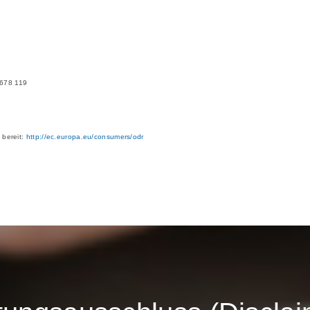
 678 119
 bereit:
http://ec.europa.eu/consumers/odr