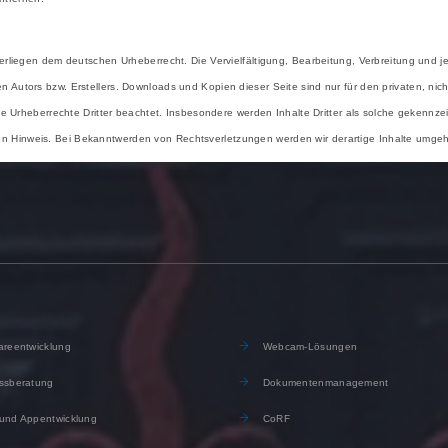
terliegen dem deutschen Urheberrecht. Die Vervielfältigung, Bearbeitung, Verbreitung und j
 Autors bzw. Erstellers. Downloads und Kopien dieser Seite sind nur für den privaten, nic
die Urheberrechte Dritter beachtet. Insbesondere werden Inhalte Dritter als solche gekennze
en Hinweis. Bei Bekanntwerden von Rechtsverletzungen werden wir derartige Inhalte umge
reentwicklung
Webcam-Lösungen
ssberatung
Dokumentenmanagement
und Appentwicklung
CoRF