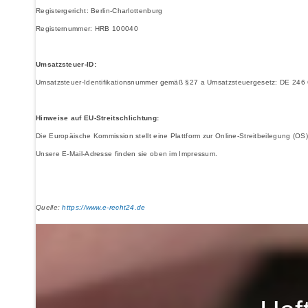
Registergericht: Berlin-Charlottenburg
Registernummer: HRB 100040
Umsatzsteuer-ID:
Umsatzsteuer-Identifikationsnummer gemäß §27 a Umsatzsteuergesetz: DE 246
Hinweise auf EU-Streitschlichtung:
Die Europäische Kommission stellt eine Plattform zur Online-Streitbeilegung (OS)
Unsere E-Mail-Adresse finden sie oben im Impressum.
Quelle:
https://www.e-recht24.de