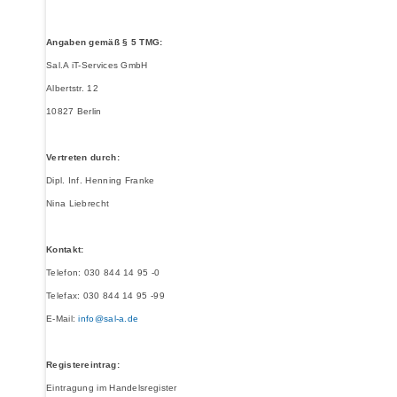
Angaben gemäß § 5 TMG:
Sal.A iT-Services GmbH
Albertstr. 12
10827 Berlin
Vertreten durch:
Dipl. Inf. Henning Franke
Nina Liebrecht
Kontakt:
Telefon: 030 844 14 95 -0
Telefax: 030 844 14 95 -99
E-Mail:
info@sal-a.de
Registereintrag:
Eintragung im Handelsregister