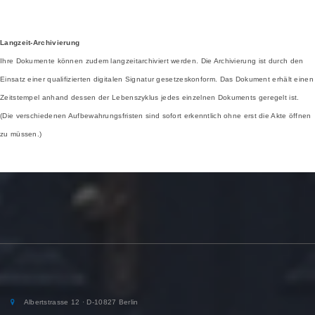
Langzeit-Archivierung
Ihre Dokumente können zudem langzeitarchiviert werden. Die Archivierung ist durch den
Einsatz einer qualifizierten digitalen Signatur gesetzeskonform. Das Dokument erhält einen
Zeitstempel anhand dessen der Lebenszyklus jedes einzelnen Dokuments geregelt ist.
(Die verschiedenen Aufbewahrungsfristen sind sofort erkenntlich ohne erst die Akte öffnen
zu müssen.)
Albertstrasse 12 · D-10827 Berlin