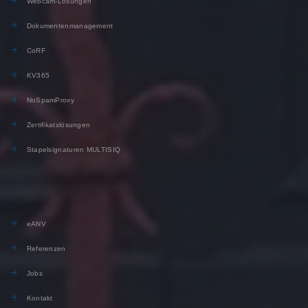
Webcam-Lösungen
Dokumentenmanagement
CoRF
KV365
NoSpamProxy
Zertifikatslösungen
Stapelsignaturen MULTISIQ
eANV
Referenzen
Jobs
Kontakt