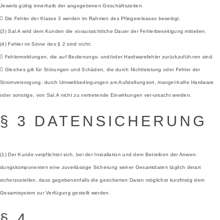
Jeweils gültig innerhalb der angegebenen Geschäftszeiten.
 Die Fehler der Klasse 3 werden im Rahmen des Pflegereleases beseitigt.
(3) Sal.A wird dem Kunden die voraussichtliche Dauer der Fehlerbeseitigung mitteilen.
(4) Fehler im Sinne des § 2 sind nicht:
 Fehlermeldungen, die auf Bedienungs- und/oder Hardwarefehler zurückzufüh-ren sind.
 Gleiches gilt für Störungen und Schäden, die durch Nichtleistung oder Fehler der
Stromversorgung, durch Umweltbedingungen am Aufstellungsort, mangel-hafte Hardware
oder sonstige, von Sal.A nicht zu vertretende Einwirkungen ver-ursacht werden.
§ 3 DATENSICHERUNG
(1) Der Kunde verpflichtet sich, bei der Installation und dem Betreiben der Anwen-
dungskomponenten eine zuverlässige Sicherung seiner Gesamtdaten täglich derart
sicherzustellen, dass gegebenenfalls die gesicherten Daten möglichst kurzfristig dem
Gesamtsystem zur Verfügung gestellt werden.
§ 4