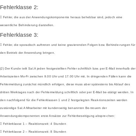
Fehlerklasse 2:
 Fehler, die aus der Anwendungskomponente heraus behebbar sind, jedoch eine
wesentliche Behinderung darstellen.
Fehlerklasse 3:
 Fehler, die sporadisch auftreten und keine gravierenden Folgen bzw. Behinde-rungen für
den Betrieb der Anwendung bringen.
(2) Der Kunde teilt Sal.A jeden festgestellten Fehler schriftlich bzw. per E-Mail innerhalb der
Arbeitszeiten Mo-Fr zwischen 9.00 Uhr und 17.00 Uhr mit. In dringenden Fällen kann die
Fehlermeldung zunächst mündlich erfolgen, diese muss aber spätestens bis Ablauf des
dritten Werktages nach der Fehlermeldung schriftlich oder per E-Mail be-stätigt werden. In
den nachfolgend für die Fehlerklassen 1 und 2 festgelegten Reak-tionszeiten werden
zuständige Sal.A Mitarbeiter mit kundenseitig benannten Be-treuern der
Anwendungskomponenten erste Ansätze zur Fehlerbeseitigung abspre-chen:
 Fehlerklasse 1 – Reaktionszeit: 4 Stunden
 Fehlerklasse 2 – Reaktionszeit: 8 Stunden