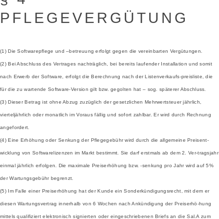
PFLEGEVERGÜTUNG
(1) Die Softwarepflege und –betreuung erfolgt gegen die vereinbarten Vergütungen.
(2) Bei Abschluss des Vertrages nachträglich, bei bereits laufender Installation und somit
nach Erwerb der Software, erfolgt die Berechnung nach der Listenverkaufs-preisliste, die
für die zu wartende Software-Version gilt bzw. gegolten hat – sog. späterer Abschluss.
(3) Dieser Betrag ist ohne Abzug zuzüglich der gesetzlichen Mehrwertsteuer jährlich,
vierteljährlich oder monatlich im Voraus fällig und sofort zahlbar. Er wird durch Rechnung
angefordert.
(4) Eine Erhöhung oder Senkung der Pflegegebühr wird durch die allgemeine Preisent-
wicklung von Softwarelizenzen im Markt bestimmt. Sie darf erstmals ab dem 2. Ver-tragsjahr
einmal jährlich erfolgen. Die maximale Preiserhöhung bzw. -senkung pro Jahr wird auf 5%
der Wartungsgebühr begrenzt.
(5) Im Falle einer Preiserhöhung hat der Kunde ein Sonderkündigungsrecht, mit dem er
diesen Wartungsvertrag innerhalb von 6 Wochen nach Ankündigung der Preiserhö-hung
mittels qualifiziert elektronisch signierten oder eingeschriebenen Briefs an die Sal.A zum