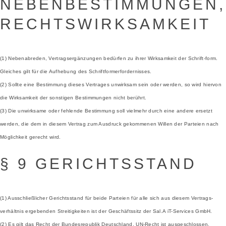
NEBENBESTIMMUNGEN,
RECHTSWIRKSAMKEIT
(1) Nebenabreden, Vertragsergänzungen bedürfen zu ihrer Wirksamkeit der Schrift-form.
Gleiches gilt für die Aufhebung des Schriftformerfordernisses.
(2) Sollte eine Bestimmung dieses Vertrages unwirksam sein oder werden, so wird hiervon
die Wirksamkeit der sonstigen Bestimmungen nicht berührt.
(3) Die unwirksame oder fehlende Bestimmung soll vielmehr durch eine andere ersetzt
werden, die dem in diesem Vertrag zum Ausdruck gekommenen Willen der Parteien nach
Möglichkeit gerecht wird.
§ 9 GERICHTSSTAND
(1) Ausschließlicher Gerichtsstand für beide Parteien für alle sich aus diesem Vertrags-
verhältnis ergebenden Streitigkeiten ist der Geschäftssitz der Sal.A iT-Services GmbH.
(2) Es gilt das Recht der Bundesrepublik Deutschland. UN-Recht ist ausgeschlossen.