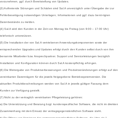
vorzunehmen, ggf. durch Bereitstellung von Updates.
(3) Auftretende Störungen und Schäden sind Sal.A unverzüglich unter Übergabe der zur
Fehlerbeseitigung notwendigen Unterlagen, Informationen und ggf. dazu benö-tigten
Datenbestände zu melden.
(4) Sal.A wird den Kunden in der Zeit von Montag bis Freitag (von 9:00 – 17:00 Uhr)
telefonisch unterstützen.
(5) Die Installation der von Sal.A vertriebenen Anwendungskomponenten sowie der
entsprechenden Upgrades und Updates erfolgt durch den Kunden selbst durch von ihm
benannte Mitarbeiter bzw. Ansprechpartner. Support und Serviceleistungen bezüglich
Installation und Konfiguration können durch Sal.A kostenpflichtig erfol-gen.
(6) Die Weitergabe von Produktverbesserungen und Produktveränderungen erfolgt auf den
vereinbarten Datenträgern für die jeweils freigegebene Betriebssystemversion. Die
aktuellen Produktbeschreibungen werden von Sal.A in jeweils gültiger Fassung dem
Kunden zur Verfügung gestellt.
(7) Nicht zu der vertraglich vereinbarten Pflegeleistung gehören:
a) Die Unterstützung und Beratung bzgl. kundenspezifischer Software, die nicht im direkten
Zusammenhang mit dem Einsatz der vertragsgegenständlichen Software steht.
b) Die Pflege von Versionen der vertragsgegenständlichen Software, die älter als 1