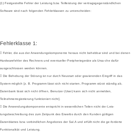
(1) Festgestellte Fehler der Leistung bzw. Teilleistung der vertragsgegenständlichen
Software sind nach folgenden Fehlerklassen zu unterscheiden:
Fehlerklasse 1:
 Fehler, die aus der Anwendungskomponente heraus nicht behebbar sind und bei denen
Hardwarefehler des Rechners und eventueller Peripheriegeräte als Ursa-che dafür
ausgeschlossen werden können.
 Die Behebung der Störung ist nur durch Neustart oder gravierenden Eingriff in das
System möglich [z. B. Programm lässt sich nicht starten, Programm stürzt ständig ab,
Datenbank lässt sich nicht öffnen, Benutzer (User) kann sich nicht anmelden,
Teilnehmerregistrierung funktioniert nicht].
 Die Anwendungskomponente entspricht in wesentlichen Teilen nicht der Leis-
tungsbeschreibung des zum Zeitpunk des Erwerbs durch den Kunden gültigen
Datenblattes bzw. verbindlichen Angebotes der Sal.A und erfüllt nicht die ge-forderte
Funktionalität und Leistung.