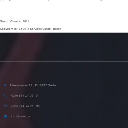
Stand: Oktober 2011
Copyright by Sal.A iT-Services GmbH, Berlin
Albertstrasse 12 · D-10827 Berlin
(030) 844 14 95 - 0
(030) 844 14 95 - 99
info@sal-a.de