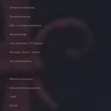
Softwareentwicklung
Prozessberatung
Web- und Appentwicklung
Mediendesign
User-Helpdesk / IT Support
Netzwerk, Server, Telefon
Security-Beratung
Webcam-Lösungen
Dokumentenmanagement
CoRF
KV365